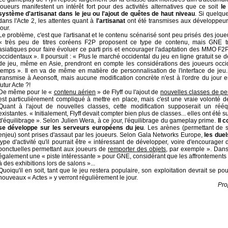
joueurs manifestent un intérêt fort pour des activités alternatives que ce soit
le
système d'artisanat dans le jeu ou l'ajout de quêtes de haut niveau
. Si quelque
dans l'Acte 2, les attentes quant à
l'artisanat
ont été transmises aux développeur
jour.
Le problème, c'est que l'artisanat et le contenu scénarisé sont peu prisés des jou
« très peu de titres coréens F2P proposent ce type de contenu, mais GNE tr
asiatiques pour faire évoluer ce parti pris et encourager l'adaptation des MMO F2
occidentaux ». Il poursuit : « Plus le marché occidental du jeu en ligne gratuit se 
de jeu, même en Asie, prendront en compte les considérations des joueurs occid
temps ». Il en va de même en matière de personnalisation de l'interface de jeu.
transmise à Aeonsoft, mais aucune modification concrète n'est à l'ordre du jour 
futur Acte ?!
De même pour le «
contenu aérien
» de Flyff ou l'ajout de
nouvelles classes de p
est particulièrement compliqué à mettre en place, mais c'est une vraie volonté 
Quant à l'ajout de nouvelles classes, cette modification supposerait un réé
existantes. « Initialement, Flyff devait compter bien plus de classes... elles ont été
d'équilibrage ». Selon Julien Wera, à ce jour, l'équilibrage du gameplay prime.
Il 
se développe sur les serveurs européens du jeu
. Les arènes (permettant de s'
enjeu) sont prises d'assaut par les joueurs. Selon Gala Networks Europe,
les duel
type d'activité qu'il pourrait être « intéressant de développer, voire d'encourager
ponctuelles permettant aux joueurs de
remporter des objets
, par exemple ». Dan
également une « piste intéressante » pour GNE, considérant que les affrontements d
à des exhibitions lors de salons »...
Quoiqu'il en soit, tant que le jeu restera populaire, son exploitation devrait se po
nouveaux « Actes » y verront régulièrement le jour.
Pro