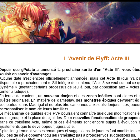
L'Avenir de Flyff: Acte III
Depuis que gPotato a annoncé la prochaine sortie d'un "Acte III", vous êt
vouloir en savoir d'avantages.
Aucune date n'est encore officiellement annoncée, mais cet
Acte III
(qui n'a p
disponible « prochainement ». S'il intègre du contenu, l'Acte 3 se veut surtout ce 
Système » (mettant certains processus de jeu à jour, par opposition aux « Actes 
contenu ludique).
En terme de contenu, un
nouveau donjon
et des
zones inédites
sont d'ores et 
quêtes originales. En matière de gameplay, des
monstres épiques
devraient éga
peu partout dans Madrigal et ne plus être cantonnés aux seuls donjons. Les joueur
personnaliser le nom de leurs familiers
.
Le mécanisme de guildes et le PVP pourraient connaître quelques modifications é
jeu en groupe et la place des guildes. De «
nouvelles fonctionnalités de groupes
dans ce troisième Acte, même si ces éléments sont encore sujets à évolution 
ajustements que le développeur jugera utile.
A plus long terme, diverses remarques et suggestions de joueurs font manifestement
équipes de développement du jeu (N'hésitez pas à proposer vos suggestions !!!).
Le gameplay de Flyff repose largement sur la chasse aux monstres afin d'accumule