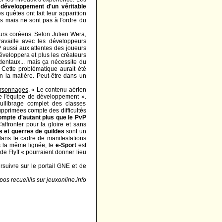
 développement d'un véritable
s quêtes ont fait leur apparition
s mais ne sont pas à l'ordre du
eurs coréens. Selon Julien Wera,
availle avec les développeurs
P aussi aux attentes des joueurs
développera et plus les créateurs
entaux... mais ça nécessite du
 Cette problématique aurait été
en la matière. Peut-être dans un
ersonnages
. « Le contenu aérien
de l'équipe de développement ».
quilibrage complet des classes
 supprimées compte des difficultés
compte d'autant plus que le PvP
affronter pour la gloire et sans
s et guerres de guildes
sont un
 dans le cadre de manifestations
s la même lignée, le
e-Sport
est
e Flyff « pourraient donner lieu
ursuivre sur le portail GNE et de
pos recueillis sur jeuxonline.info