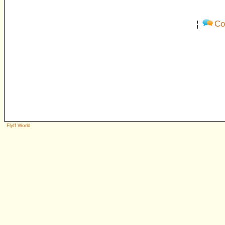
¦
Co
Flyff World