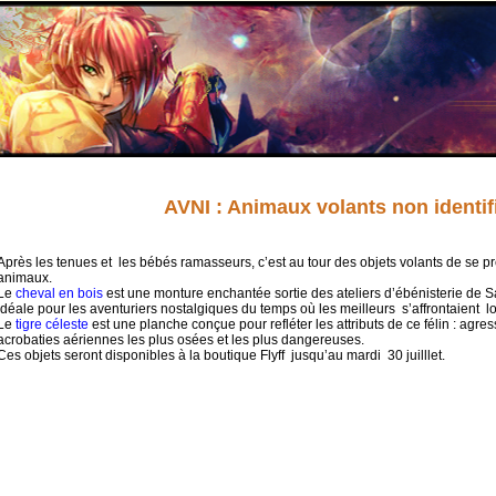
AVNI : Animaux volants non identif
Après les tenues et les bébés ramasseurs, c’est au tour des objets volants de se p
animaux.
Le
cheval en bois
est une monture enchantée sortie des ateliers d’ébénisterie de S
idéale pour les aventuriers nostalgiques du temps où les meilleurs s’affrontaient l
Le
tigre céleste
est une planche conçue pour refléter les attributs de ce félin : agressi
acrobaties aériennes les plus osées et les plus dangereuses.
Ces objets seront disponibles à la boutique Flyff jusqu’au mardi 30 juilllet.