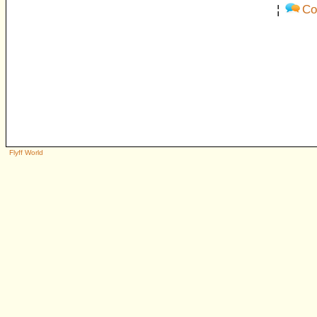
¦
Co
Flyff World