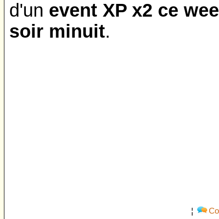
d'un
event XP x2 ce wee
soir minuit
.
¦
Co