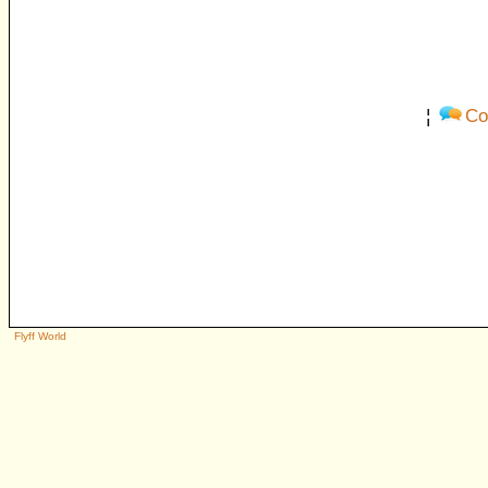
¦
Co
Flyff World