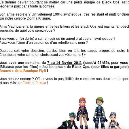
Ce dernier devrait pourtant se méfier car une petite équipe de
Black Ops
. est 
régner la paix dans toute la contrée.
Son arme secrète ? Un vêtement 100% synthétique, très résistant et multifonctio
par notre célèbre Donna Kitsune.
Amis Madrigaliens, la guerre entre les Bikers et les Black Ops. est maintenant décl
générale, de quel côté serez-vous ?
Etes-vous un(e) dur(e) à cuir en cuir ou un agent pratique en synthétique ?
Avez-vous l’âme d’un espion ou d’un rebelle sans nom ?
Quelque soit votre décision, gardez bien en tête les sages propos de notre 
Choisissez votre camp en choisissant vos vêtements ! »
Vous avez une semaine, du
7 au 14 février 2011
(jusqu’à 23h59), pour vous
(Bikeuse pour les filles) et/ou les tenues de Black Ops. (pour filles et garçons
Tenues » de la Boutique Flyff
!
Vous hésitez encore ? Offrez-vous la possibilité de comparer nos deux tenues por
et nos MJs sur
Flickr
et
Picasa
!