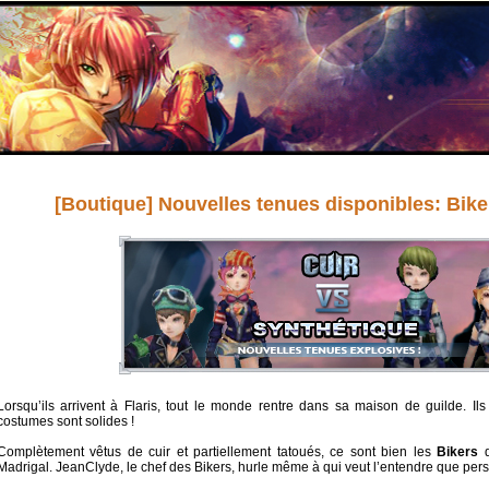
[Boutique] Nouvelles tenues disponibles: Bike
Lorsqu’ils arrivent à Flaris, tout le monde rentre dans sa maison de guilde. Il
costumes sont solides !
Complètement vêtus de cuir et partiellement tatoués, ce sont bien les
Bikers
Madrigal. JeanClyde, le chef des Bikers, hurle même à qui veut l’entendre que per