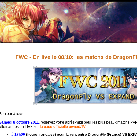
FWC - En live le 08/10: les matchs de Dragon
Bonjour à tous,
Samedi 8 octobre 2011
,
réservez votre après-midi pour les plus beaux matchs PVP
allemandes en LIVE sur
la page officielle owned.TV :
à 17h00
(heure française) pour la rencontre DragonFly (France) VS EXPA