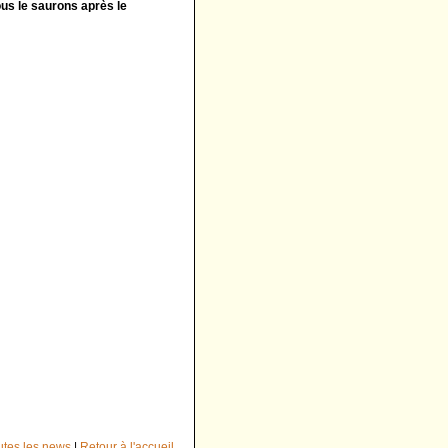
us le saurons après le
outes les news
|
Retour à l'accueil