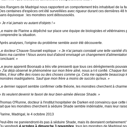
Nos Rangers de Madrigal nous rapportent un comportement très inhabituel de la fa
Des centaines d'espèces ont été surveillées avec rigueur durant ces dernières 48 h
sans équivoque : les monstres sont déboussolés.
« Je n'ai jamais vu autant d'objets ! »
Le maire de Flarine a dépêché sur place une équipe de biologistes et vétérinaires
comprendre la situation.
Après analyses, l'origine du problème semble avoir été découverte.
Le docteur Chauve-Sourœil explique :
« Je n'ai jamais constaté une telle variété d
dans ma carrière ! Nous avons tout d'abord envisagé un changement d'alimentati
concluant. »
Le jeune apprenti Boonaab a très vite pressenti que tous ces dérèglements pouvaie
« J'ai déjà observé le phénomène sur mon frère aîné,
nous a-t-il confié.
Chaque fois
filles, il leur offre des roses ou des choses comme ça. Cela me rappelle beaucoup
monstres madrigaliens. Sauf que mon frère a moins de succès qu'eux. »
Le dernier rapport semble confirmer cette théorie, les monstres cherchent à charm
« Ils veulent devenir le favori de leur bien-aimée déesse Shade. »
Thomas O'Runne, docteur à l'institut hospitalier de Darken est convaincu que cette i
fait que les monstres cherchent à séduire Shade semble indéniable, mais leur rais
Flarine, Madrigal, le 4 octobre 2013
Peut-être ne parviendront-ils pas à séduire Shade, mais ils devraient certainement 
Du vendredi
4 octobre à dimanche 3 novembre
, tous les monstres de Madrigal po