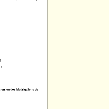
!
 !
s
en jeu des Madrigaliens de