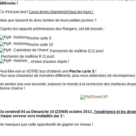
différents !
Ce n'est pas tout !
Leurs drops changeront tous les jours !
Mais que laissent-ils donc tomber de leurs petites poches ?
D'après les rapports préliminaires des Rangers, ont été trouvés :
Pioche carte S
Pioche carte 10
Parchemin de maîtrise Q (1 jour)
Parchemin de maîtrise R (1 jour)
... et bien d'autres objets !
Peut-être est-ce VOTRE tour d'obtenir une
Pioche carte S
!
Plus vous chasserez de monstres différents, plus vous obtiendrez de récompenses 
Ne perdez pas une seconde, explorez le monde à la recherche des meilleurs drops
Bonne chance !
Du vendredi 04 au Dimanche 10 (23h59) octobre 2013,
l'expérience et les drop
chaque serveur sera multipliée par 2
!
Ne manquez pas cette opportunité de gagner en niveau !