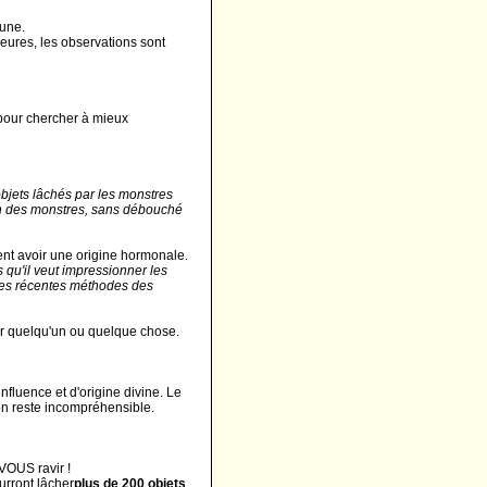
une.
eures, les observations sont
 pour chercher à mieux
'objets lâchés par les monstres
on des monstres, sans débouché
nt avoir une origine hormonale.
 qu'il veut impressionner les
 les récentes méthodes des
er quelqu'un ou quelque chose.
nfluence et d'origine divine. Le
on reste incompréhensible.
VOUS ravir !
urront lâcher
plus de 200 objets