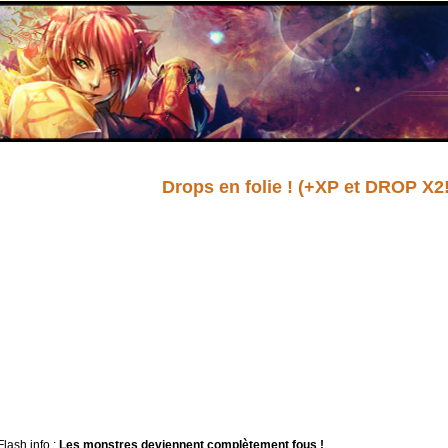
Drops en folie ! (+XP et DROP X2!
Flash info :
Les monstres deviennent complètement fous !