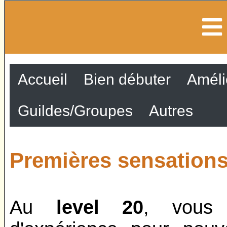
Accueil
Bien débuter
Améli
Guildes/Groupes
Autres
Premières sensations 
Au
level 20
, vous 