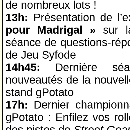
de nombreux lots !
13h:
Présentation de l’
pour Madrigal »
sur l
séance de questions-répo
de Jeu Syfode
14h45:
Dernière séa
nouveautés de la nouvel
stand gPotato
17h:
Dernier champion
gPotato : Enfilez vos rol
des pistes de
Street Gea