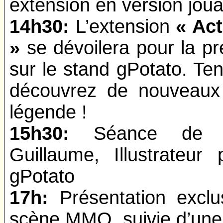
extension en version joua
14h30:
L’extension
« Act
»
se dévoilera pour la pr
sur le stand gPotato. Ten
découvrez de nouveaux 
légende !
15h30:
Séance de dé
Guillaume, Illustrateu
gPotato
17h:
Présentation excl
scène MMO, suivie d’une