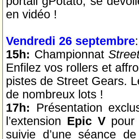
portail gPotato, se dévoil
en vidéo !
Vendredi 26 septembre
:
15h:
Championnat
Stree
Enfilez vos rollers et affr
pistes de Street Gears. L
de nombreux lots !
17h:
Présentation exclu
l’extension
Epic V
pou
suivie d’une séance de