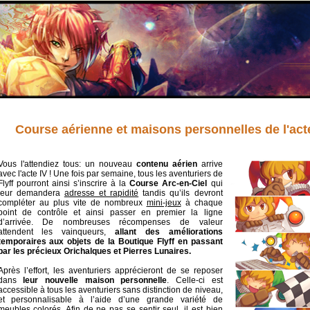
Course aérienne et maisons personnelles de l'acte
Vous l'attendiez tous: un nouveau
contenu aérien
arrive
avec l'acte IV ! Une fois par semaine, tous les aventuriers de
Flyff pourront ainsi s’inscrire à la
Course Arc-en-Ciel
qui
leur demandera
adresse et rapidité
tandis qu’ils devront
compléter au plus vite de nombreux
mini-jeux
à chaque
point de contrôle et ainsi passer en premier la ligne
d’arrivée. De nombreuses récompenses de valeur
attendent les vainqueurs,
allant des améliorations
temporaires aux objets de la Boutique Flyff en passant
par les précieux Orichalques et Pierres Lunaires.
Après l’effort, les aventuriers apprécieront de se reposer
dans
leur nouvelle maison personnelle
. Celle-ci est
accessible à tous les aventuriers sans distinction de niveau,
et personnalisable à l’aide d’une grande variété de
meubles colorés. Afin de ne pas se sentir seul, il est bien