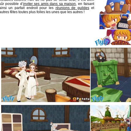
sûr possible d’
inviter ses amis dans sa maison
, en faisant
ainsi un parfait endroit pour les
réunions de guildes
et
autres fêtes toutes plus folles les unes que les autres !