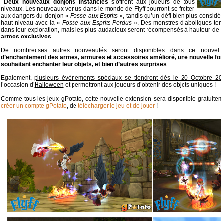
Deux nouveaux donjons instanciés
s’offrent aux joueurs de tous
niveaux. Les nouveaux venus dans le monde de Flyff pourront se frotter
aux dangers du donjon «
Fosse aux Esprits
», tandis qu’un défi bien plus considé
haut niveau avec la «
Fosse aux Esprits Perdus
». Des monstres diaboliques tent
dans leur exploration, mais les plus audacieux seront récompensés à hauteur de 
armes exclusives
.
De nombreuses autres nouveautés seront disponibles dans ce nouv
d’enchantement des armes, armures et accessoires amélioré, une nouvelle fonc
souhaitant enchanter leur objets, et bien d’autres surprises
.
Egalement,
plusieurs évènements spéciaux se tiendront dès le 20 Octobre 2
l’occasion d’
Halloween
et permettront aux joueurs d’obtenir des objets uniques !
Comme tous les jeux gPotato, cette nouvelle extension sera disponible gratuiteme
créer un compte gPotato
, de
télécharger le jeu et de jouer
!