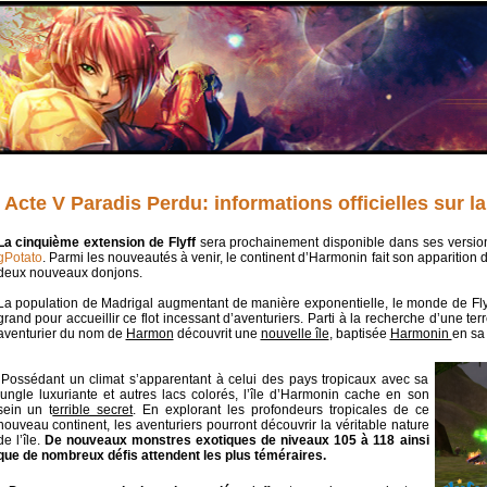
Acte V Paradis Perdu: informations officielles sur l
La cinquième extension de Flyff
sera prochainement disponible dans ses version
gPotato
. Parmi les nouveautés à venir, le continent d’Harmonin fait son apparition 
deux nouveaux donjons.
La population de Madrigal augmentant de manière exponentielle, le monde de Flyff
grand pour accueillir ce flot incessant d’aventuriers. Parti à la recherche d’une ter
aventurier du nom de
Harmon
découvrit une
nouvelle île
, baptisée
Harmonin
en sa
Possédant un climat s’apparentant à celui des pays tropicaux avec sa
jungle luxuriante et autres lacs colorés, l’île d’Harmonin cache en son
sein un t
errible secret
. En explorant les profondeurs tropicales de ce
nouveau continent, les aventuriers pourront découvrir la véritable nature
de l’île.
De nouveaux monstres exotiques de niveaux 105 à 118 ainsi
que de nombreux défis attendent les plus téméraires.