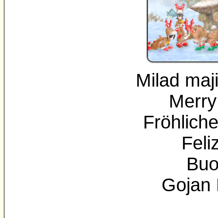
Milad maj
Merry
Fröhlich
Feli
Buo
Gojan 