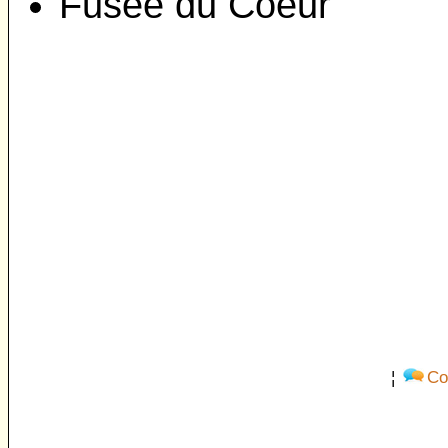
Fusée du Coeur
¦
Co