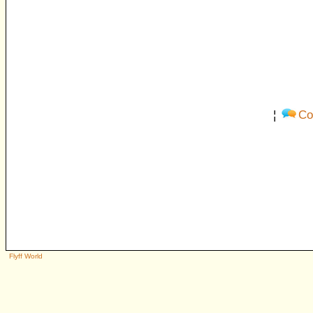
¦
Co
Flyff World