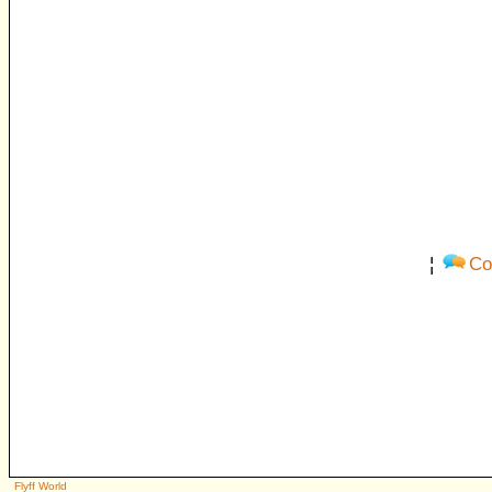
¦
Co
Flyff World