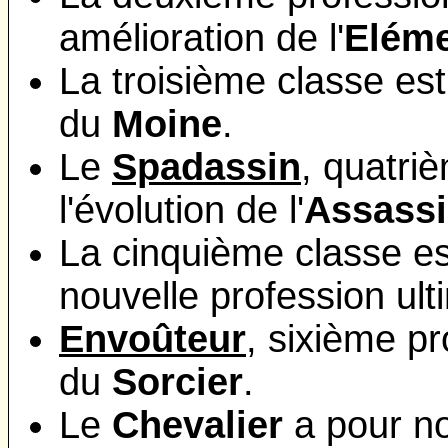
amélioration de l'
Eléme
La troisième classe es
du
Moine
.
Le
Spadassin
, quatriè
l'évolution de l'
Assass
La cinquième classe e
nouvelle profession ul
Envoûteur
, sixième pro
du
Sorcier
.
Le
Chevalier
a pour no