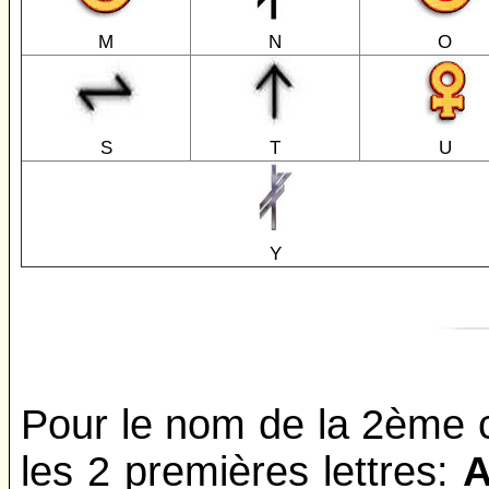
M
N
O
S
T
U
Y
Pour le nom de la 2ème 
les 2 premières lettres: