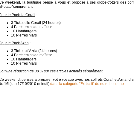
Ce weekend, la boutique pense à vous et propose à ses globe-trotters des coff
gPotato*comprenant :
Pour le Pack Ile Corail
:
3 Tickets Ile Corail (24 heures)
4 Parchemins de maîtrise
10 Hamburgers
10 Pierres Mars
Pour le Pack Azria
:
3 Tickets d'Azria (24 heures)
4 Parchemins de maîtrise
10 Hamburgers
10 Pierres Mars
Soit une réduction de 30 % sur ces articles achetés séparément.
Ce weekend, pensez à préparer votre voyage avec nos coffrets Corail et Azria, dis
de 16h) au 17/10/2010 (minuit)
dans la catégorie "Exclusif" de notre boutique
.