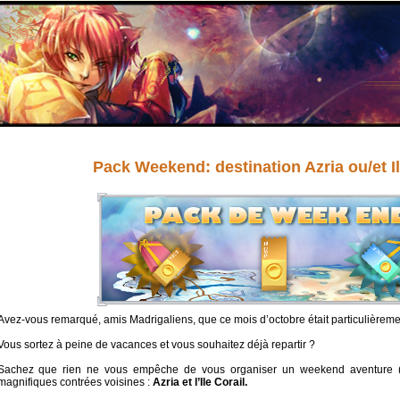
Pack Weekend: destination Azria ou/et Il
Avez-vous remarqué, amis Madrigaliens, que ce mois d’octobre était particulièreme
Vous sortez à peine de vacances et vous souhaitez déjà repartir ?
Sachez que rien ne vous empêche de vous organiser un weekend aventure (
magnifiques contrées voisines :
Azria et l’Ile Corail.