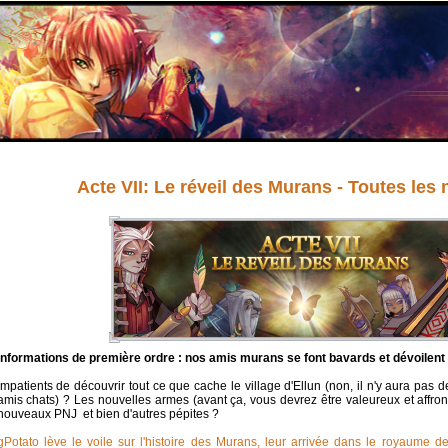
Acte VII: Le réveil des Murans - Toutes les
Informations de première ordre : nos amis murans se font bavards et dévoilent 
Impatients de découvrir tout ce que cache le village d'Ellun (non, il n'y aura pas d
amis chats) ? Les nouvelles armes (avant ça, vous devrez être valeureux et affront
nouveaux PNJ et bien d'autres pépites ?
gPotato lève le voile sur l'histoire des Murans, leur arrivée dans le royaume d