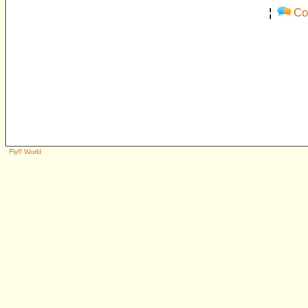
¦
Co
Flyff World