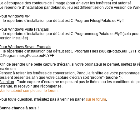
Le découpage des contours de l’image (pour enlever les fenêtres) est autorisé.
Le répertoire d'installation par défaut du jeu est différent selon votre version de Wi
Pour Windows XP
le répertoire d'installation par défaut est C:Program FilesgPotato.euFlyff
Pour Windows Vista Français
le répertoire d'installation par défaut est C:ProgrammesgPotato.euFlyff (cela peut
version installée)
Pour Windows Seven Français
le répertoire d'installation par défaut est C:Program Files (x86)gPotato.euFLYFF 
C:ProgrammesgPotato.euFLYFF
Afin de prendre une belle capture d’écran, si votre ordinateur le permet, mettez la ré
maximum.
Pensez à retirer les fenêtres de conversation, Pang, la fenêtre de votre personnage 
seraient présentes afin que votre capture d'écran soit "propre" (
touche *
).
Attention
: Toute capture d’écran ne respectant pas le thème ou les conditions de pa
retenue, ni recevoir une récompense.
Voir le tutoriel complet sur le forum.
Pour toute question, n'hésitez pas à venir en parler
sur le forum
.
Bonne chance à tous !