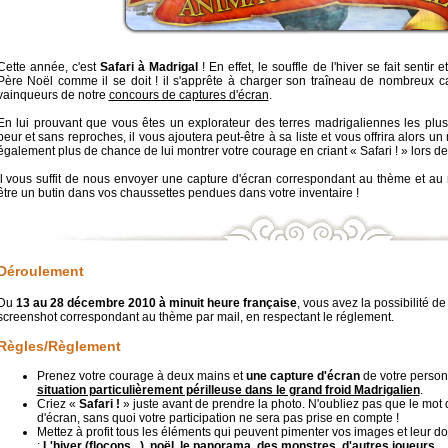
Cette année, c'est
Safari à Madrigal
! En effet, le souffle de l'hiver se fait sentir
Père Noël comme il se doit ! il s'apprête à charger son traîneau de nombreux 
vainqueurs de notre
concours de captures d'écran
.
En lui prouvant que vous êtes un explorateur des terres madrigaliennes les plu
peur et sans reproches, il vous ajoutera peut-être à sa liste et vous offrira alors 
également plus de chance de lui montrer votre courage en criant « Safari ! » lors de
Il vous suffit de nous envoyer une capture d'écran correspondant au thème et au 
être un butin dans vos chaussettes pendues dans votre inventaire !
Déroulement
Du
13 au 28 décembre 2010 à minuit heure française
, vous avez la possibilité de
screenshot correspondant au thème par mail, en respectant le réglement.
Règles/Règlement
Prenez votre courage à deux mains et
une capture d'écran
de votre person
situation particulièrement périlleuse dans le grand froid Madrigalien
.
Criez «
Safari !
» juste avant de prendre la photo. N'oubliez pas que le mot d
d'écran, sans quoi votre participation ne sera pas prise en compte !
Mettez à profit tous les éléments qui peuvent pimenter vos images et leur d
:
L'hiver (flocons...), noël, le panorama, des monstres, d'autres joueurs...