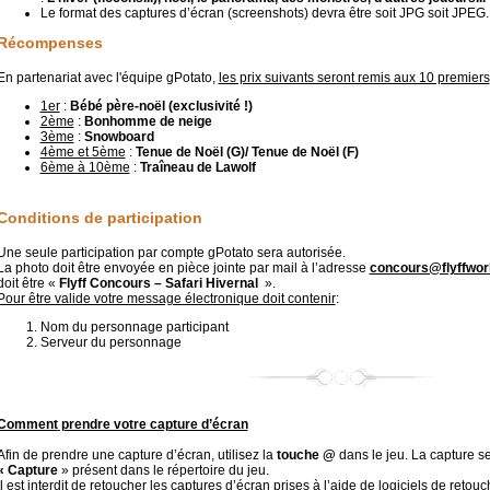
Le format des captures d’écran (screenshots) devra être soit JPG soit JPEG.
Récompenses
En partenariat avec l'équipe gPotato,
les prix suivants seront remis aux 10 premiers
1er
:
Bébé père-noël (exclusivité !)
2ème
:
Bonhomme de neige
3ème
:
Snowboard
4ème et 5ème
:
Tenue de Noël (G)/ Tenue de Noël (F)
6ème à 10ème
:
Traîneau de Lawolf
Conditions de participation
Une seule participation par compte gPotato sera autorisée.
La photo doit être envoyée en pièce jointe par mail à l’adresse
concours@flyffworl
doit être «
Flyff Concours – Safari Hivernal
».
Pour être valide votre message électronique doit contenir
:
Nom du personnage participant
Serveur du personnage
Comment prendre votre capture d’écran
Afin de prendre une capture d’écran, utilisez la
touche @
dans le jeu. La capture s
« Capture
» présent dans le répertoire du jeu.
Il est interdit de retoucher les captures d’écran prises à l’aide de logiciels de retou