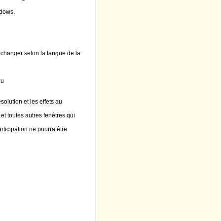
ndows.
 changer selon la langue de la
ou
solution et les effets au
et toutes autres fenêtres qui
rticipation ne pourra être