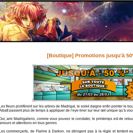
[Boutique] Promotions jusqu'à 5
Les fleurs prolifèrent sur les arbres de Madrigal, le soleil daigne enfin pointer le b
Aibatt passent plus de temps à appliquer de l’eye-liner sur leur œil unique qu’à vo
Oui, ami Madrigaliens, comme vous pouvez le constater, le printemps est de retour
amours et attentions en tous genres.
Les commerçants, de Flarine à Darkon, ne dérogent pas à la règle et tentent eu