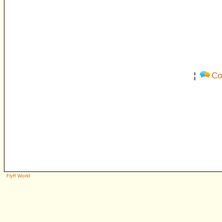
¦
Co
Flyff World