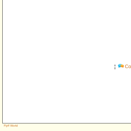
¦
Co
Flyff World