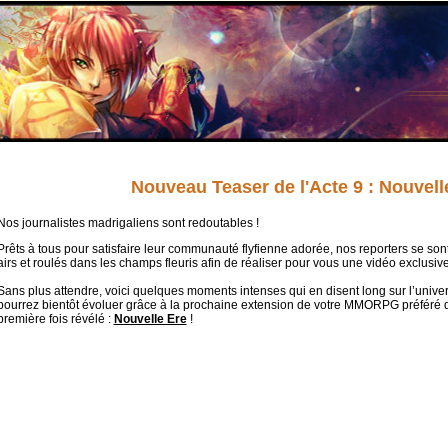
Nouveau Teaser de l'Acte 9 : Nouvell
Nos journalistes madrigaliens sont redoutables !
Prêts à tous pour satisfaire leur communauté flyfienne adorée, nos reporters se sont
airs et roulés dans les champs fleuris afin de réaliser pour vous une vidéo exclusive
Sans plus attendre, voici quelques moments intenses qui en disent long sur l’univ
pourrez bientôt évoluer grâce à la prochaine extension de votre MMORPG préféré d
première fois révélé :
Nouvelle Ere
!