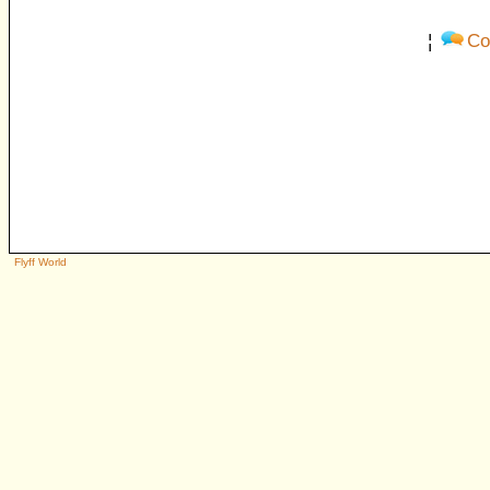
¦
Co
Flyff World