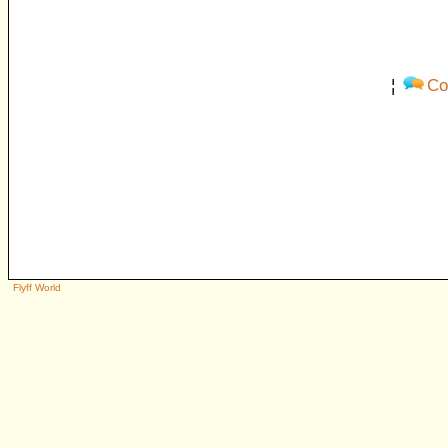
¦
Co
Flyff World