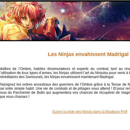
Les Ninjas envahissent Madrigal 
Maîtres de l’Ombre, habiles dissimulateurs et experts du combat, tant au ni
l’utilisation de tous types d’armes, les Ninjas utilisent l’art du Ninjutsu pour veni
héréditaires des Samouraïs, les Ninjas envahissent maintenant Madrigal.
Rejoignez les ordres ancestraux des guerriers de l’Ombre grâce à la Tenue de Nin
par votre simple habit. Une vie de combats et de pillages vous attend ! Et pour re
vous du Parchemin de Butin qui augmentera vos chances de récupérer de magnif
que vous chassez !
Suivre la piste des Ninjas dans la Boutique Flyff