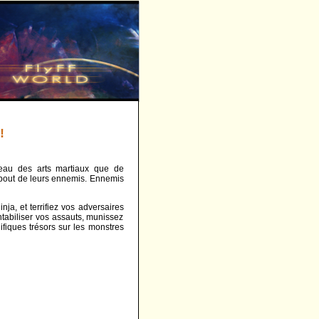
!
veau des arts martiaux que de
r à bout de leurs ennemis. Ennemis
ja, et terrifiez vos adversaires
ntabiliser vos assauts, munissez
iques trésors sur les monstres