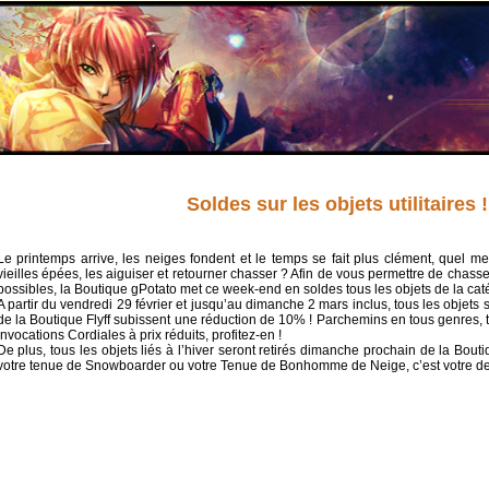
Soldes sur les objets utilitaires !
Le printemps arrive, les neiges fondent et le temps se fait plus clément, quel me
vieilles épées, les aiguiser et retourner chasser ? Afin de vous permettre de chass
possibles, la Boutique gPotato met ce week-end en soldes tous les objets de la catég
A partir du vendredi 29 février et jusqu’au dimanche 2 mars inclus, tous les objets
de la Boutique Flyff subissent une réduction de 10% ! Parchemins en tous genres, tic
Invocations Cordiales à prix réduits, profitez-en !
De plus, tous les objets liés à l’hiver seront retirés dimanche prochain de la Bout
votre tenue de Snowboarder ou votre Tenue de Bonhomme de Neige, c’est votre de