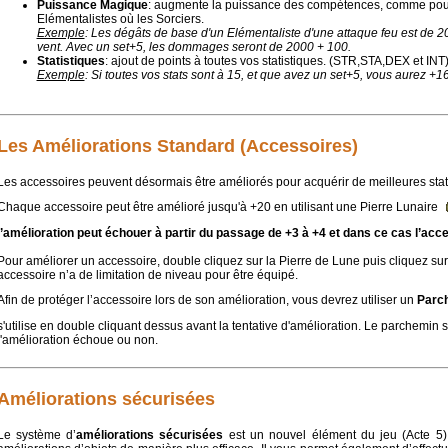
Puissance Magique
: augmente la puissance des compétences, comme pour
Elémentalistes où les Sorciers.
Exemple
: Les dégâts de base d'un Elémentaliste d'une attaque feu est de 2
vent. Avec un set+5, les dommages seront de 2000 + 100.
Statistiques
: ajout de points à toutes vos statistiques. (STR,STA,DEX et INT
Exemple
: Si toutes vos stats sont à 15, et que avez un set+5, vous aurez +16
Les Améliorations Standard (Accessoires)
Les accessoires peuvent désormais être améliorés pour acquérir de meilleures stat
Chaque accessoire peut être amélioré jusqu'à +20 en utilisant une Pierre Lunaire
l’amélioration peut échouer à partir du passage de +3 à +4 et dans ce cas l’acce
Pour améliorer un accessoire, double cliquez sur la Pierre de Lune puis cliquez sur
accessoire n’a de limitation de niveau pour être équipé.
Afin de protéger l’accessoire lors de son amélioration, vous devrez utiliser un
Parc
s'utilise en double cliquant dessus avant la tentative d'amélioration. Le parchemin s
l'amélioration échoue ou non.
Améliorations sécurisées
Le système d’
améliorations sécurisées
est un nouvel élément du jeu (Acte 5)