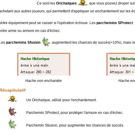
Ce sont les
Orichalques
, que vous pouvez droper sur
achetant aux autres joueurs, qui permettent d'appliquer un enchantement sur les 
Votre équipement peut se casser si l'opération échoue. Les
parchemins SProtect
votre arme ou armure en cas d'échec.
Les
parchemins Sfusion
augmentent les chances de succès(+10%), mais ne
Hache non enchantée
Hache en
Récapitulatif
Un Orichalque, utilisé pour l'enchantement.
Parchemin SProtect, pour protéger l'armure en cas d'échec.
Parchemin Sfusion, pour augmenter les chances de succès.