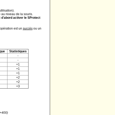
ilisation).
 au niveau de la souris.
 d'abord activer le SProtect
opération est un
succès
ou un
que
Statistiques
-
-
+1
+1
+1
+2
+2
+3
0+400)