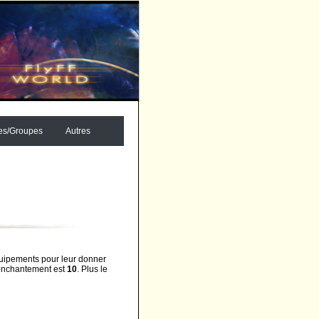
es/Groupes
Autres
uipements pour leur donner
'enchantement est
10
. Plus le