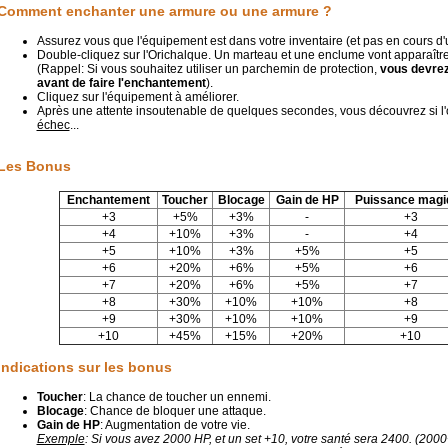
Comment enchanter une armure ou une armure ?
Assurez vous que l'équipement est dans votre inventaire (et pas en cours d'ut
Double-cliquez sur l'Orichalque. Un marteau et une enclume vont apparaître
(Rappel: Si vous souhaitez utiliser un parchemin de protection,
vous devrez
avant de faire l'enchantement
).
Cliquez sur l'équipement à améliorer.
Après une attente insoutenable de quelques secondes, vous découvrez si l'
échec
...
Les Bonus
Enchantement
Toucher
Blocage
Gain de HP
Puissance magi
+3
+5%
+3%
-
+3
+4
+10%
+3%
-
+4
+5
+10%
+3%
+5%
+5
+6
+20%
+6%
+5%
+6
+7
+20%
+6%
+5%
+7
+8
+30%
+10%
+10%
+8
+9
+30%
+10%
+10%
+9
+10
+45%
+15%
+20%
+10
Indications sur les bonus
Toucher
: La chance de toucher un ennemi.
Blocage
: Chance de bloquer une attaque.
Gain de HP
: Augmentation de votre vie.
Exemple
: Si vous avez 2000 HP, et un set +10, votre santé sera 2400. (200