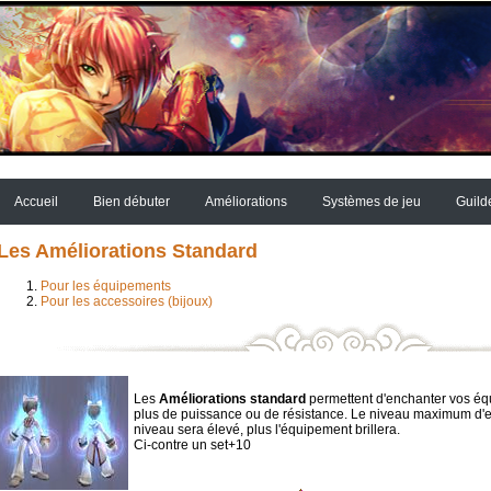
Accueil
Bien débuter
Améliorations
Systèmes de jeu
Guild
Les Améliorations Standard
Pour les équipements
Pour les accessoires (bijoux)
Les
Améliorations standard
permettent d'enchanter vos éq
plus de puissance ou de résistance. Le niveau maximum d
niveau sera élevé, plus l'équipement brillera.
Ci-contre un set+10