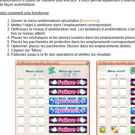
améliorations d’objets de manière plus efficace. Il vous permet également d’effectue
de façon automatique.
Voici comment cela fonctionne
:
Ouvrez le menu améliorations sécurisées (
Bobochan
).
Mettez l’objet à améliorer dans l’emplacement correspondant.
Définissez le niveau d’amélioration visé. Les tentatives d’améliorations s’
fois ce niveau atteint.
Placez les orichalques et les pierres lunaires dans les emplacements prévus 
Placez les parchemins de protection dans les emplacements correspondant
Optionnel: placez les parchemins Sfusion dans les emplacements dédiés.
Cliquez sur “Menu”.
Patientez jusqu’à la fin des opérations et vérifiez les résultats.