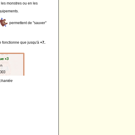
 les monstres ou en les
équipements.
permettent de "sauver"
 fonctionne que jusqu'à
+7.
chantée