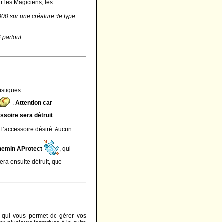
 les Magiciens, les
000 sur une créature de type
)
 partout.
istiques.
.
Attention car
ssoire sera détruit
.
 l’accessoire désiré. Aucun
hemin AProtect
, qui
era ensuite détruit, que
 qui vous permet de gérer vos