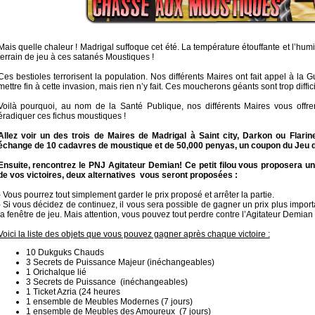
Mais quelle chaleur ! Madrigal suffoque cet été. La température étouffante et l’hum
terrain de jeu à ces satanés Moustiques !
Ces bestioles terrorisent la population. Nos différents Maires ont fait appel à la
mettre fin à cette invasion, mais rien n’y fait. Ces moucherons géants sont trop diffi
Voilà pourquoi, au nom de la Santé Publique, nos différents Maires vous offre
éradiquer ces fichus moustiques !
Allez voir un des trois de Maires de Madrigal à Saint city, Darkon ou Flarin
échange de 10 cadavres de moustique et de 50,000 penyas, un coupon du Jeu d
Ensuite, rencontrez le PNJ Agitateur Demian! Ce petit filou vous proposera 
de vos victoires, deux alternatives vous seront proposées :
- Vous pourrez tout simplement garder le prix proposé et arrêter la partie.
- Si vous décidez de continuez, il vous sera possible de gagner un prix plus impor
la fenêtre de jeu. Mais attention, vous pouvez tout perdre contre l’Agitateur Demian 
Voici la liste des objets que vous pouvez gagner après chaque victoire :
10 Dukguks Chauds
3 Secrets de Puissance Majeur (inéchangeables)
1 Orichalque lié
3 Secrets de Puissance (inéchangeables)
1 Ticket Azria (24 heures
1 ensemble de Meubles Modernes (7 jours)
1 ensemble de Meubles des Amoureux (7 jours)