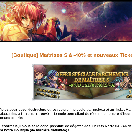
[Boutique] Maîtrises S à -40% et nouveaux Tick
Après avoir dosé, déstructuré et restructuré (molécule par molécule) un Ticket Rare
laborantins a finalement trouvé la formule permettant de réduire le nombre d’heures
tortues colorés !
Désormais, il vous sera donc possible de dégoter des Tickets Rartesia 24h da
de notre Boutique (de manière définitive) !