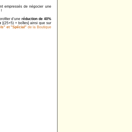
sont empressés de négocier une
 !
profiter d’une
réduction de 40%
e
[(25+5) + boîtes] ainsi que sur
ls" et "Spécial"
de la Boutique