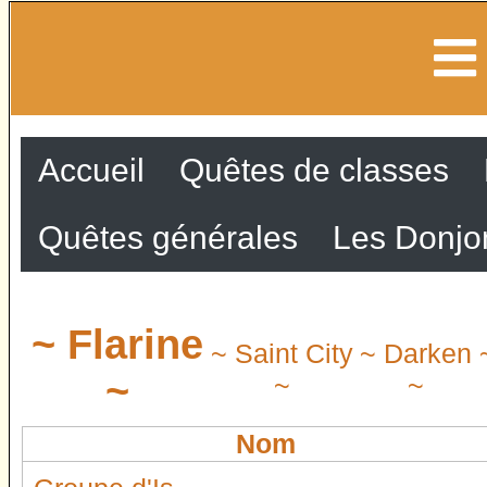
Accueil
Quêtes de classes
Quêtes générales
Les Donjo
~ Flarine
~ Saint City
~ Darken
~
~
~
Nom