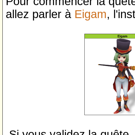
Pour commencer la quête 
allez parler à
Eigam
, l'i
Eigam
Si vous validez la quêt