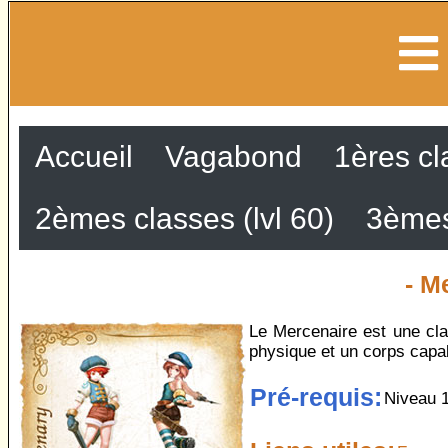
Accueil
Vagabond
1ères cl
2èmes classes (lvl 60)
3èmes
- M
Le Mercenaire est une cla
physique et un corps capab
Pré-requis:
Niveau 