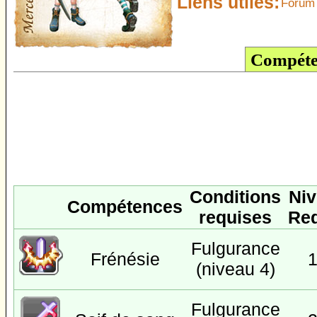
Liens utiles:
Forum 
Compéte
Conditions
Ni
Compétences
requises
Re
Fulgurance
Frénésie
(niveau 4)
Fulgurance